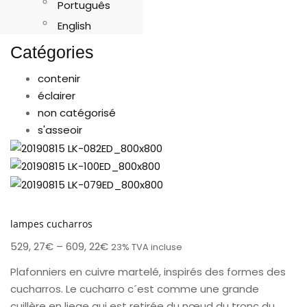
Português
English
Catégories
contenir
éclairer
non catégorisé
s'asseoir
lampes cucharros
529, 27
€
–
609, 22
€
23% TVA incluse
Plafonniers en cuivre martelé, inspirés des formes des
cucharros. Le cucharro c´est comme une grande
cuillère en liege qui est retirée du nœud du tronc du