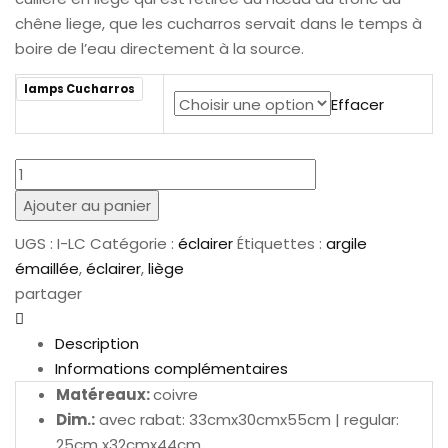
chêne liege, que les cucharros servait dans le temps à
boire de l’eau directement à la source.
lamps Cucharros
Effacer
quantité
de
Ajouter au panier
lampes
UGS :
I-LC
Catégorie :
éclairer
Étiquettes :
argile
cucharros
émaillée
,
éclairer
,
liège
partager
Description
Informations complémentaires
Matéreaux:
coivre
Dim.:
avec rabat: 33cmx30cmx55cm | regular:
25cm x32cmx44cm