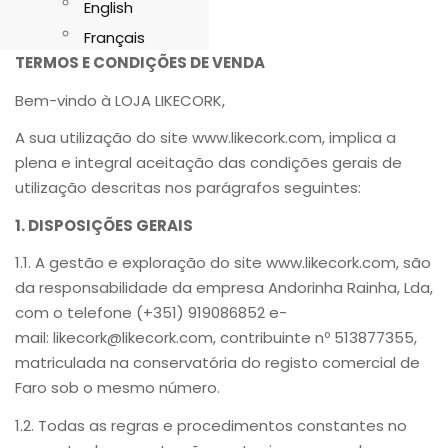
English
Français
TERMOS E CONDIÇÕES DE VENDA
Bem-vindo à LOJA LIKECORK,
A sua utilização do site www.likecork.com, implica a
plena e integral aceitação das condições gerais de
utilização descritas nos parágrafos seguintes:
1. DISPOSIÇÕES GERAIS
1.1. A gestão e exploração do site www.likecork.com, são
da responsabilidade da empresa Andorinha Rainha, Lda,
com o telefone
(+351)
919086852 e-
mail: likecork@likecork.com, contribuinte nº 513877355,
matriculada na conservatória do registo comercial de
Faro sob o mesmo número.
1.2. Todas as regras e procedimentos constantes no