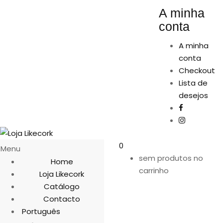
A minha
conta
A minha
conta
Checkout
Lista de
desejos
0
Menu
sem produtos no
Home
carrinho
Loja Likecork
Catálogo
Contacto
Português