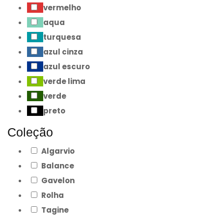
vermelho
aqua
turquesa
azul cinza
azul escuro
verde lima
verde
preto
Coleção
Algarvio
Balance
Gavelon
Rolha
Tagine