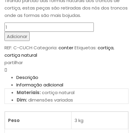
Tirando partido das formas naturais dos troncos de
cortiça, estas peças são retiradas dos nós dos troncos
onde as formas são mais bojudas.
Quantidade
de
Adicionar
Cucharro
REF:
C-CUCH
Categoria:
conter
Etiquetas:
cortiça
,
cortiça natural
partilhar
Descrição
Informação adicional
Materiais:
cortiça natural
Dim:
dimensões variadas
Peso
3 kg